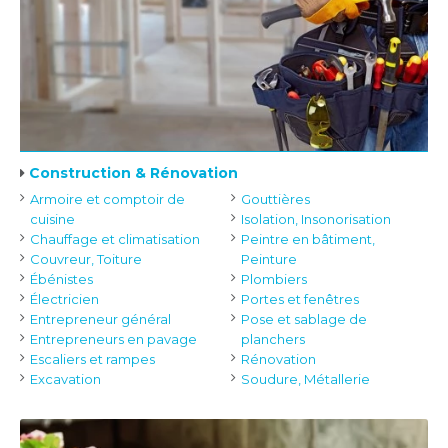
Construction & Rénovation
Armoire et comptoir de
Gouttières
cuisine
Isolation, Insonorisation
Chauffage et climatisation
Peintre en bâtiment,
Couvreur, Toiture
Peinture
Ébénistes
Plombiers
Électricien
Portes et fenêtres
Entrepreneur général
Pose et sablage de
Entrepreneurs en pavage
planchers
Escaliers et rampes
Rénovation
Excavation
Soudure, Métallerie