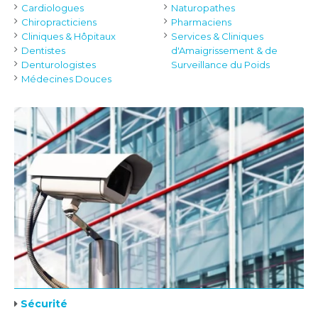
Cardiologues
Naturopathes
Chiropracticiens
Pharmaciens
Cliniques & Hôpitaux
Services & Cliniques
Dentistes
d'Amaigrissement & de
Denturologistes
Surveillance du Poids
Médecines Douces
Sécurité