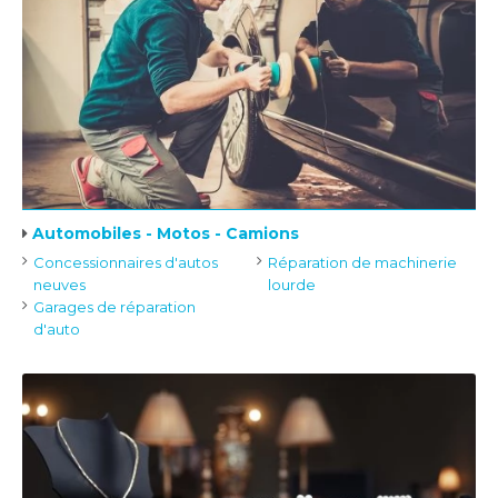
Automobiles - Motos - Camions
Concessionnaires d'autos
Réparation de machinerie
neuves
lourde
Garages de réparation
d'auto