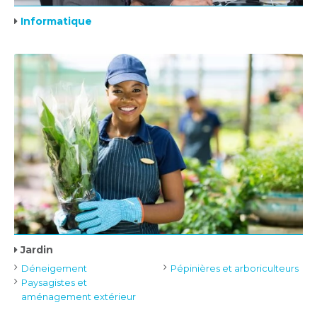
Informatique
Jardin
Déneigement
Pépinières et arboriculteurs
Paysagistes et
aménagement extérieur