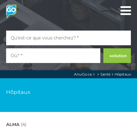
solution
AnuGo.ca
Santé
Hôpitaux
Hôpitaux
ALMA
(4)