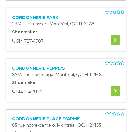
CORDONNERIE PARK
2866 rue masson
,
Montréal
,
QC
,
H1Y1W9
Shoemaker
514 727-4707
CORDONNERIE PEPPE'S
8737 rue hochelaga
,
Montréal
,
QC
,
H1L2M8
Shoemaker
514 354-9136
CORDONNERIE PLACE D'ARME
85 rue notre-dame o
,
Montréal
,
QC
,
H2Y1S5