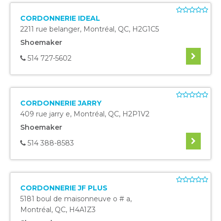
CORDONNERIE IDEAL
2211 rue belanger
,
Montréal
,
QC
,
H2G1C5
Shoemaker
514 727-5602
CORDONNERIE JARRY
409 rue jarry e
,
Montréal
,
QC
,
H2P1V2
Shoemaker
514 388-8583
CORDONNERIE JF PLUS
5181 boul de maisonneuve o # a
,
Montréal
,
QC
,
H4A1Z3