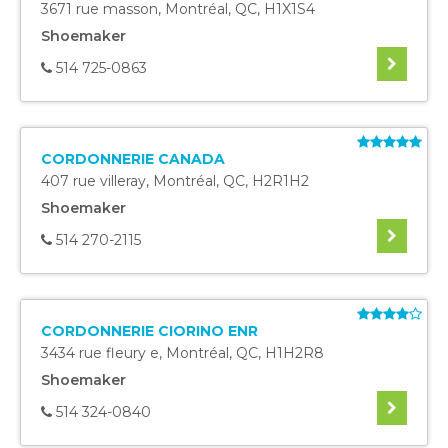
3671 rue masson
,
Montréal
,
QC
,
H1X1S4
Shoemaker
514 725-0863
CORDONNERIE CANADA
407 rue villeray
,
Montréal
,
QC
,
H2R1H2
Shoemaker
514 270-2115
CORDONNERIE CIORINO ENR
3434 rue fleury e
,
Montréal
,
QC
,
H1H2R8
Shoemaker
514 324-0840