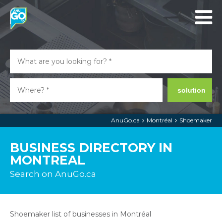
solution
AnuGo.ca
Montréal
Shoemaker
BUSINESS DIRECTORY IN
MONTREAL
Search on AnuGo.ca
Shoemaker list of businesses in Montréal