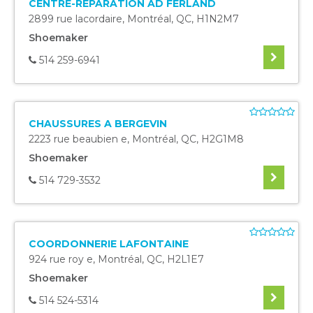
CENTRE-REPARATION AD FERLAND
2899 rue lacordaire
,
Montréal
,
QC
,
H1N2M7
Shoemaker
514 259-6941
CHAUSSURES A BERGEVIN
2223 rue beaubien e
,
Montréal
,
QC
,
H2G1M8
Shoemaker
514 729-3532
COORDONNERIE LAFONTAINE
924 rue roy e
,
Montréal
,
QC
,
H2L1E7
Shoemaker
514 524-5314