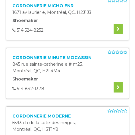
CORDONNERIE MICHO ENR
1671 av laurier e
,
Montréal
,
QC
,
H2J1J3
Shoemaker
514 524-8252
CORDONNERIE MINUTE MOCASSIN
845 rue sainte-catherine e # m23
,
Montréal
,
QC
,
H2L4M4
Shoemaker
514 842-1378
CORDONNERIE MODERNE
5593 ch de la cote-des-neiges
,
Montréal
,
QC
,
H3T1Y8