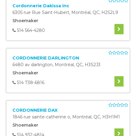
Cordonnerie Dakissa inc
6305 rue Rue Saint-Hubert
,
Montréal
,
QC
,
H2S2L9
Shoemaker
514 564-4280
CORDONNERIE DARLINGTON
6480 av darlington
,
Montréal
,
QC
,
H3S2J3
Shoemaker
514 738-6816
CORDONNERIE DAX
1846 rue sainte-catherine o
,
Montréal
,
QC
,
H3H1M1
Shoemaker
514 932-4814