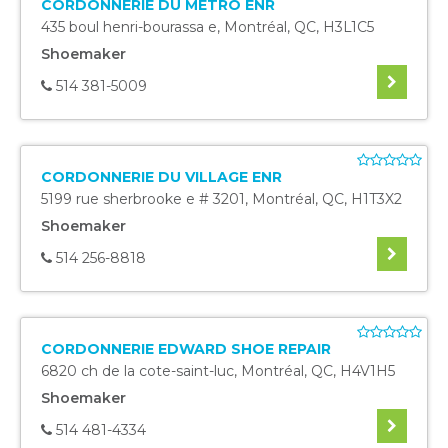
CORDONNERIE DU METRO ENR
435 boul henri-bourassa e
,
Montréal
,
QC
,
H3L1C5
Shoemaker
514 381-5009
CORDONNERIE DU VILLAGE ENR
5199 rue sherbrooke e # 3201
,
Montréal
,
QC
,
H1T3X2
Shoemaker
514 256-8818
CORDONNERIE EDWARD SHOE REPAIR
6820 ch de la cote-saint-luc
,
Montréal
,
QC
,
H4V1H5
Shoemaker
514 481-4334