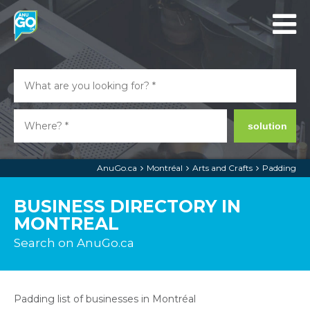
solution
AnuGo.ca
Montréal
Arts and Crafts
Padding
BUSINESS DIRECTORY IN
MONTREAL
Search on AnuGo.ca
Padding list of businesses in Montréal