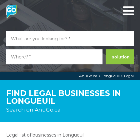
solution
AnuGo.ca
Longueuil
Legal
FIND LEGAL BUSINESSES IN
LONGUEUIL
Search on AnuGo.ca
Legal list of businesses in Longueuil