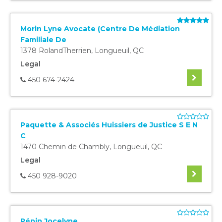
Morin Lyne Avocate (Centre De Médiation
Familiale De
1378 RolandTherrien
,
Longueuil
,
QC
Legal
450 674-2424
Paquette & Associés Huissiers de Justice S E N
C
1470 Chemin de Chambly
,
Longueuil
,
QC
Legal
450 928-9020
Pépin Jocelyne