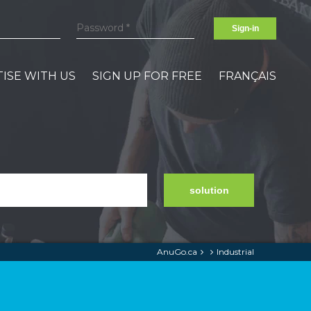
Sign-in
ISE WITH US
SIGN UP FOR FREE
FRANÇAIS
solution
AnuGo.ca
Industrial