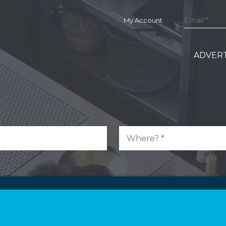
My Account
ADVERT