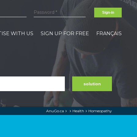
Sign-in
ISE WITH US
SIGN UP FOR FREE
FRANÇAIS
solution
AnuGo.ca
Health
Homeopathy