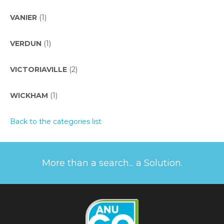
VANIER
(1)
VERDUN
(1)
VICTORIAVILLE
(2)
WICKHAM
(1)
Back to the categories list
More than a search... a Solution.