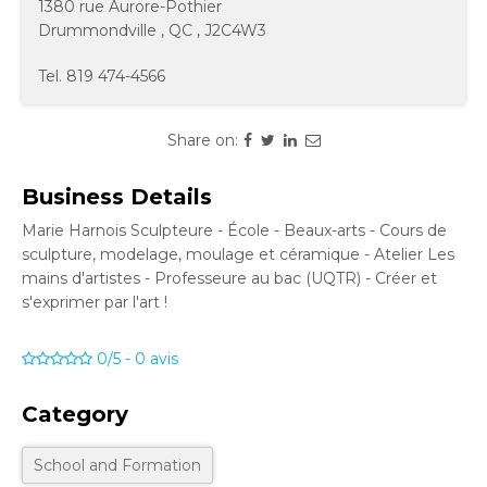
1380 rue Aurore-Pothier
Drummondville
,
QC
,
J2C4W3
Tel.
819 474-4566
Share on:
Business Details
Marie Harnois Sculpteure - École - Beaux-arts - Cours de
sculpture, modelage, moulage et céramique - Atelier Les
mains d'artistes - Professeure au bac (UQTR) - Créer et
s'exprimer par l'art !
0/5
-
0
avis
Category
School and Formation